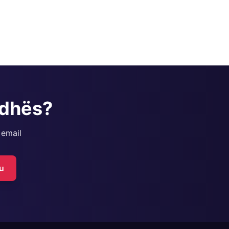
adhës?
 email
u