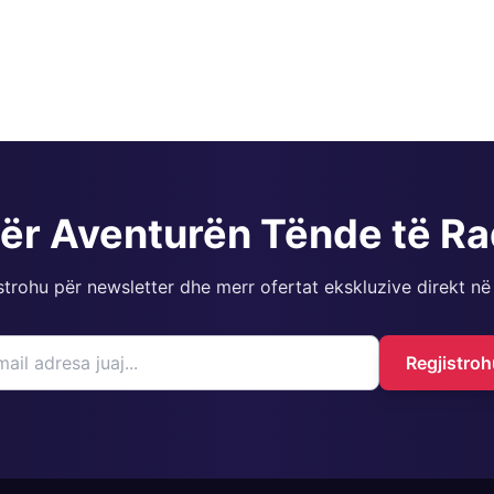
për Aventurën Tënde të R
strohu për newsletter dhe merr ofertat ekskluzive direkt në
Regjistroh