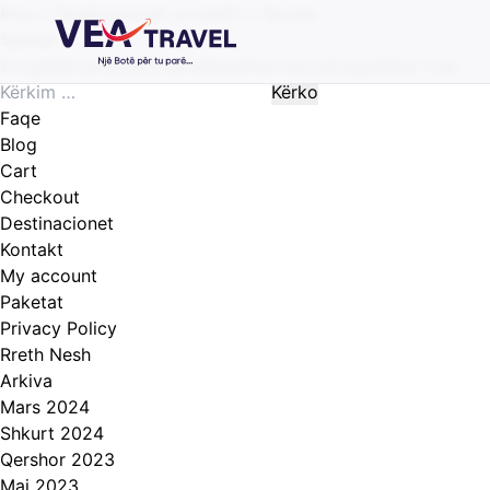
Kreu
/ Destinacionet produkti / Spanje
Spanje
S’u gjetën produkte që përputhen me përzgjedhjen tuaj.
Kërko
për:
Faqe
Blog
Cart
Checkout
Destinacionet
Kontakt
My account
Paketat
Privacy Policy
Rreth Nesh
Arkiva
Mars 2024
Shkurt 2024
Qershor 2023
Maj 2023