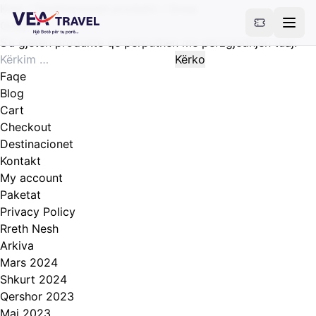
Kreu
/ Destinacionet produkti / Greqi
Greqi
S’u gjetën produkte që përputhen me përzgjedhjen tuaj.
Kërko
për:
Faqe
Blog
Cart
Checkout
Destinacionet
Kontakt
My account
Paketat
Privacy Policy
Rreth Nesh
Arkiva
Mars 2024
Shkurt 2024
Qershor 2023
Maj 2023