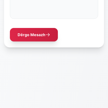
Dërgo Mesazh