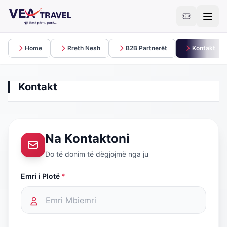
Home
Rreth Nesh
B2B Partnerët
Kontakt
Kontakt
Na Kontaktoni
Do të donim të dëgjojmë nga ju
Emri i Plotë
*