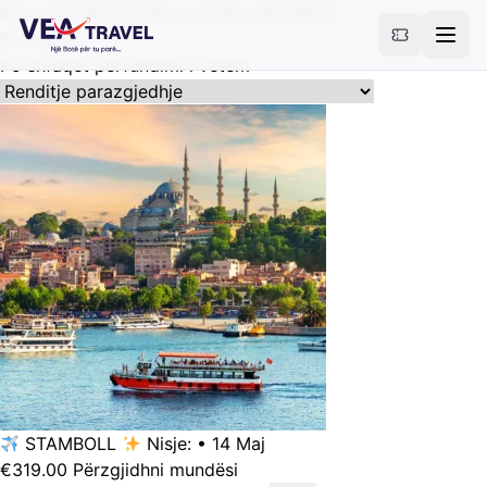
Kreu
/ Destinacionet produkti / Stamboll
Stamboll
Po shfaqet përfundimi i vetëm
STAMBOLL
Nisje: • 14 Maj
Ky
€
319.00
Përzgjidhni mundësi