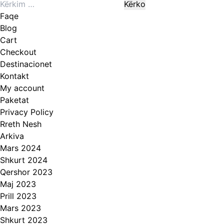
Kërko
produkt
për:
ka
Faqe
disa
Blog
variante.
Cart
Mundësitë
Checkout
mund
Destinacionet
të
Kontakt
zgjidhen
My account
te
Paketat
faqja
Privacy Policy
e
Rreth Nesh
produktit
Arkiva
Mars 2024
Shkurt 2024
Qershor 2023
Maj 2023
Prill 2023
Mars 2023
Shkurt 2023