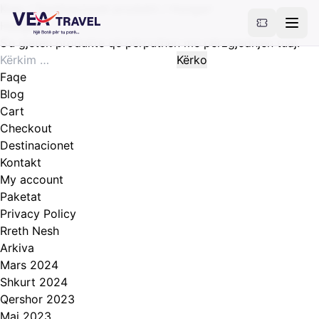
Kreu
/ Destinacionet produkti / Hungari
Hungari
S’u gjetën produkte që përputhen me përzgjedhjen tuaj.
Kërko
për:
Faqe
Blog
Cart
Checkout
Destinacionet
Kontakt
My account
Paketat
Privacy Policy
Rreth Nesh
Arkiva
Mars 2024
Shkurt 2024
Qershor 2023
Maj 2023