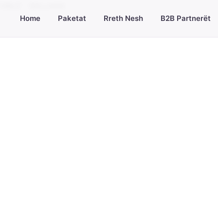
TOBUZ - BALLKAN
Home
Paketat
Rreth Nesh
B2B Partnerët