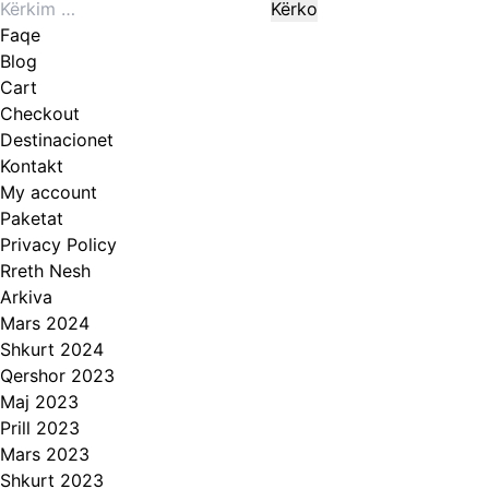
Kërko
produkt
për:
ka
Faqe
disa
Blog
variante.
Cart
Mundësitë
Checkout
mund
Destinacionet
të
Kontakt
zgjidhen
My account
te
Paketat
faqja
Privacy Policy
e
Rreth Nesh
produktit
Arkiva
Mars 2024
Shkurt 2024
Qershor 2023
Maj 2023
Prill 2023
Mars 2023
Shkurt 2023