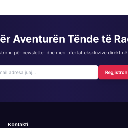
për Aventurën Tënde të R
strohu për newsletter dhe merr ofertat ekskluzive direkt në
Regjistroh
Kontakti