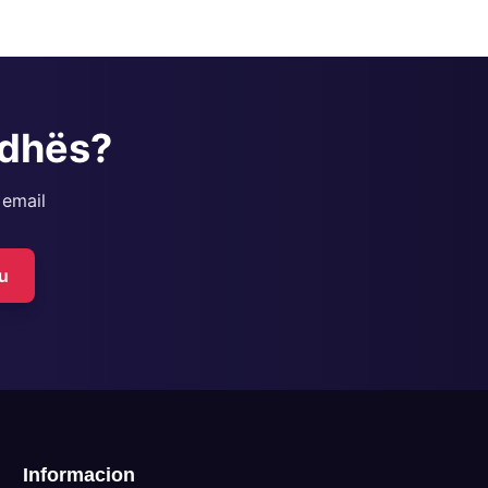
adhës?
 email
u
Informacion