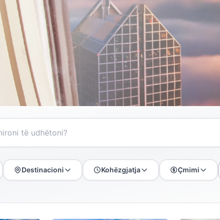
Destinacioni
Kohëzgjatja
Çmimi