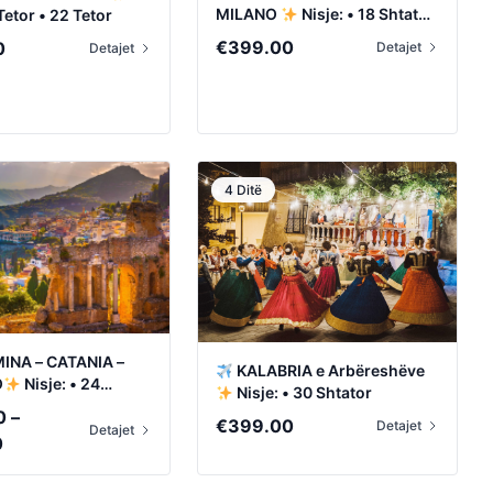
MILANO
Nisje: • 18 Shtator
 Tetor • 22 Tetor
• 9 Tetor
€
399.00
0
Detajet
Detajet
4 Ditë
NA – CATANIA –
KALABRIA e Arbëreshëve
O
Nisje: • 24
Nisje: • 30 Shtator
 15 Tetor
0
–
€
399.00
Detajet
Detajet
Price
0
range: