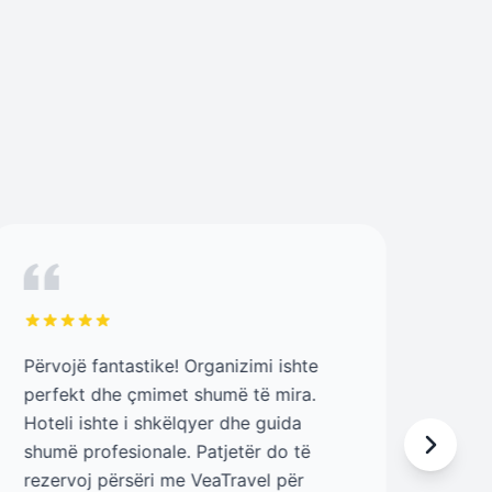
Përvojë fantastike! Organizimi ishte
Staf
perfekt dhe çmimet shumë të mira.
vëm
Hoteli ishte i shkëlqyer dhe guida
deta
shumë profesionale. Patjetër do të
Pari
rezervoj përsëri me VeaTravel për
Pari