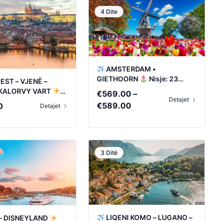
4 Dite
AMSTERDAM •
GIETHOORN
Nisje: 23
ST – VJENË –
Shtator • 8 Tetor
 KALORVY VART
€
569.00
–
Detajet
5 Shtator • 25 Tetor
Price
€
589.00
0
Detajet
range:
€569.00
through
€589.00
3 Ditë
LIQENI KOMO – LUGANO –
 – DISNEYLAND