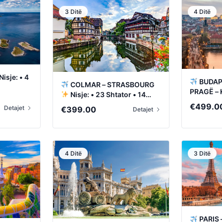
3 Ditë
4 Ditë
Nisje: • 4
BUDAPE
COLMAR – STRASBOURG
PRAGË –
Nisje: • 23 Shtator • 14
Nisje: • 2
Tetor
€
499.0
Detajet
€
399.00
Detajet
0
4 Ditë
3 Ditë
0
PARIS