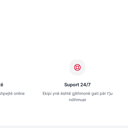
të
Suport 24/7
shpejtë online
Ekipi ynë është gjithmonë gati për t'ju
ndihmuar