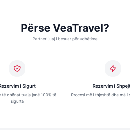
Përse VeaTravel?
Partneri juaj i besuar për udhëtime
Rezervim i Sigurt
Rezervim i Shpej
 të dhënat tuaja janë 100% të
Procesi më i thjeshtë dhe më i 
sigurta