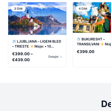
3 Ditë
4 Ditë
BUKURESHT –
LJUBLJANA – LIQENI BLED
TRANSILVANI
Nisj
– TRIESTE
Nisje: • 10
Shtator • 23 Tetor
€
399.00
Shtator • 1 Tetor
€
399.00
–
Detajet
Price
€
439.00
range:
€399.00
through
€439.00
De