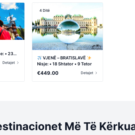
4 Ditë
e: • 23
VJENË – BRATISLAVË
Detajet
Nisje: • 18 Shtator • 9 Tetor
€
449.00
Detajet
stinacionet Më Të Kërku