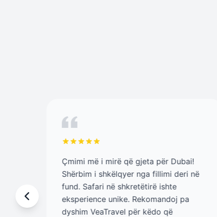
Çmimi më i mirë që gjeta për Dubai!
shte
Shërbim i shkëlqyer nga fillimi deri në
fund. Safari në shkretëtirë ishte
e
eksperience unike. Rekomandoj pa
dyshim VeaTravel për këdo që