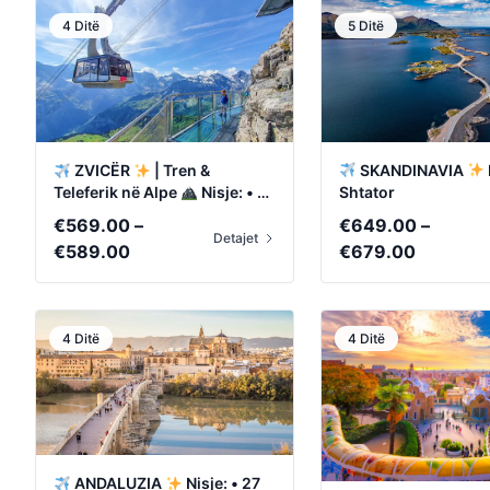
4 Ditë
5 Ditë
SKANDINAVIA
ZVICËR
| Tren &
Shtator
Teleferik në Alpe
Nisje: • 17
Shtator • 8 Tetor
€
649.00
–
€
569.00
–
Detajet
Price
Price
€
679.00
€
589.00
range:
range:
€649.0
€569.00
through
through
4 Ditë
4 Ditë
€679.0
€589.00
ANDALUZIA
Nisje: • 27