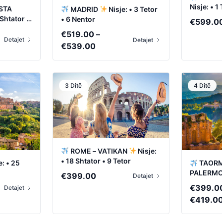
Nisje: • 1
STA
MADRID
Nisje: • 3 Tetor
 Shtator •
• 6 Nentor
€
599.0
€
519.00
–
Detajet
Detajet
Price
€
539.00
range:
0
€519.00
through
3 Ditë
4 Ditë
0
€539.00
ROME – VATIKAN
Nisje:
• 18 Shtator • 9 Tetor
TAORMI
e: • 25
PALERM
€
399.00
Detajet
Shtator •
€
399.0
Detajet
€
419.0