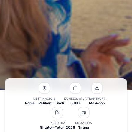
DESTINACIONI
KOHËZGJATJA
TRANSPORTI
Romë - Vatikan - Tivoli
3 Ditë
Me Avion
PERIUDHA
NISJA NGA
Shtator-Tetor '2026
Tirana