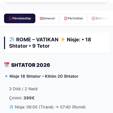
Përmbledhje
Itinerari
Përfshihet
Shënime
ROME – VATIKAN
Nisje: • 18
Shtator • 9 Tetor
SHTATOR 2026
Nisje 18 Shtator – Kthim 20 Shtator
3 Ditë / 2 Netë
Çmimi:
399€
Nisja: 06:00 (Tiranë) → 07:40 (Romë)