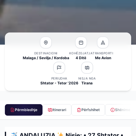
DESTINACIONI
KOHËZGJATJA
TRANSPORTI
Malaga / Sevilja / Kordoba
4 Ditë
Me Avion
PERIUDHA
NISJA NGA
Shtator - Tetor '2026
Tirana
Përmbledhje
Itinerari
Përfshihet
Shënime
ANDALUZIA
Nisje: • 27 Shtator •