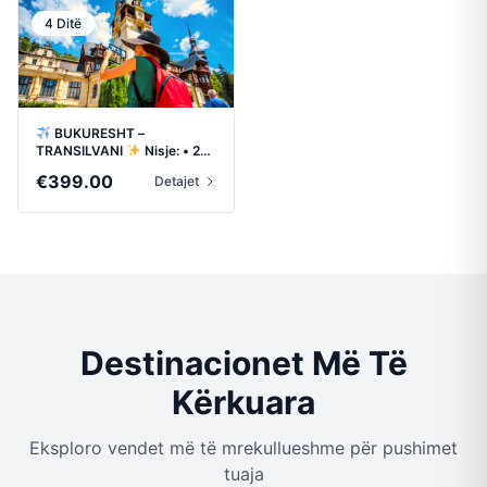
through
4 Ditë
€439.00
BUKURESHT –
TRANSILVANI
Nisje: • 23
Shtator • 23 Tetor
€
399.00
Detajet
Destinacionet Më Të
Kërkuara
Eksploro vendet më të mrekullueshme për pushimet
tuaja