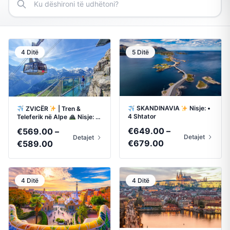
4 Ditë
5 Ditë
SKANDINAVIA
Nisje: •
ZVICËR
| Tren &
4 Shtator
Teleferik në Alpe
Nisje: •
17 Shtator • 8 Tetor
€
649.00
–
€
569.00
–
Detajet
Detajet
Price
Price
€
679.00
€
589.00
range:
range:
€649.00
€569.00
through
through
4 Ditë
4 Ditë
€679.00
€589.00