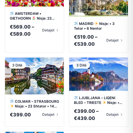
AMSTERDAM •
GIETHOORN
Nisje: 23
Shtator • 8 Tetor
MADRID
Nisje: • 3
€
569.00
–
Tetor • 6 Nentor
Detajet
Price
€
589.00
€
519.00
–
range:
Detajet
Price
€
539.00
€569.00
range:
through
€519.00
€589.00
through
3 Ditë
3 Ditë
€539.00
LJUBLJANA – LIQENI
COLMAR – STRASBOURG
BLED – TRIESTE
Nisje: •
Nisje: • 23 Shtator • 14
10 Shtator • 1 Tetor
€
399.00
–
Tetor
€
399.00
Detajet
Detajet
Price
€
439.00
range:
€399.00