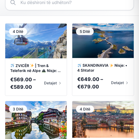
4 Ditë
5 Ditë
SKANDINAVIA
Nisje: •
ZVICËR
| Tren &
4 Shtator
Teleferik në Alpe
Nisje: •
17 Shtator • 8 Tetor
€
649.00
–
€
569.00
–
Detajet
Detajet
Price
Price
€
679.00
€
589.00
range:
range:
€649.00
€569.00
through
through
3 Ditë
4 Ditë
€679.00
€589.00