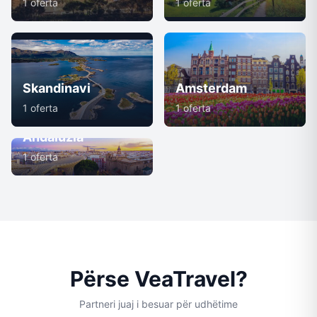
1 oferta
1 oferta
Skandinavi
Amsterdam
1 oferta
1 oferta
Andaluzia
1 oferta
Përse VeaTravel?
Partneri juaj i besuar për udhëtime