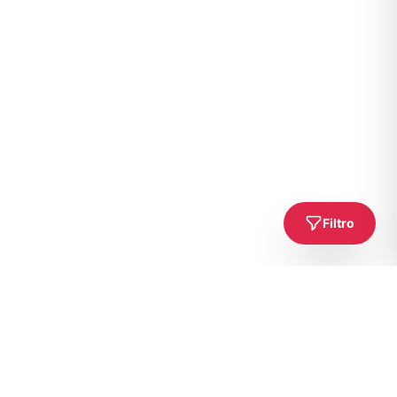
Filtro
Gati për Aventurën Tënde të