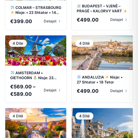
BUDAPEST – VJENË –
COLMAR – STRASBOURG
PRAGË – KALORVY VART
Nisje: • 23 Shtator • 14
Nisje: • 25 Shtator • 25
Tetor
€
499.00
Detajet
€
399.00
Tetor
Detajet
4 Dite
4 Ditë
AMSTERDAM •
ANDALUZIA
Nisje: •
GIETHOORN
Nisje: 23
27 Shtator • 18 Tetor
Shtator • 8 Tetor
€
569.00
–
€
499.00
Detajet
Detajet
Price
€
589.00
range:
€569.00
through
4 Ditë
4 Ditë
€589.00