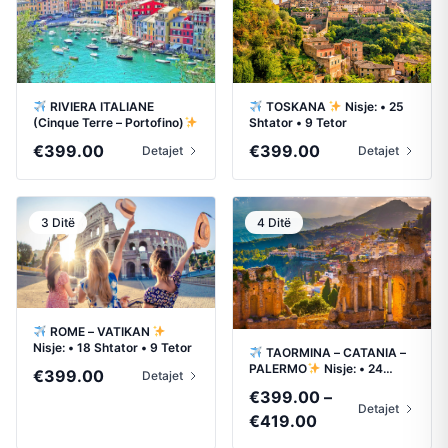
RIVIERA ITALIANE
TOSKANA
Nisje: • 25
(Cinque Terre – Portofino)
Shtator • 9 Tetor
Nisje: • 25 Shtator • 16 Tetor
€
399.00
€
399.00
Detajet
Detajet
3 Ditë
4 Ditë
ROME – VATIKAN
Nisje: • 18 Shtator • 9 Tetor
TAORMINA – CATANIA –
PALERMO
Nisje: • 24
€
399.00
Detajet
Shtator • 15 Tetor
€
399.00
–
Detajet
Price
€
419.00
range: