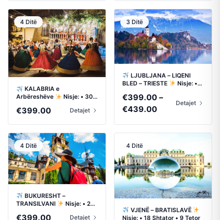
€399.00
through
4 Ditë
3 Ditë
€419.00
LJUBLJANA – LIQENI
BLED – TRIESTE
Nisje: •
KALABRIA e
10 Shtator • 1 Tetor
€
399.00
–
Arbëreshëve
Nisje: • 30
Detajet
Shtator
Price
€
439.00
€
399.00
Detajet
range:
€399.00
through
4 Ditë
4 Ditë
€439.00
BUKURESHT –
TRANSILVANI
Nisje: • 23
VJENË – BRATISLAVË
Shtator • 23 Tetor
€
399.00
Detajet
Nisje: • 18 Shtator • 9 Tetor