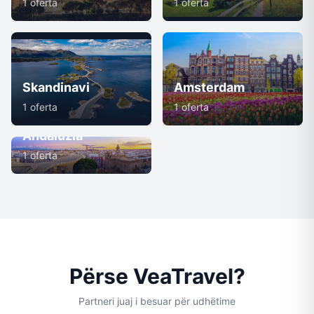
1 oferta
1 oferta
Skandinavi
Amsterdam
1 oferta
1 oferta
Andaluzia
1 oferta
Përse VeaTravel?
Partneri juaj i besuar për udhëtime