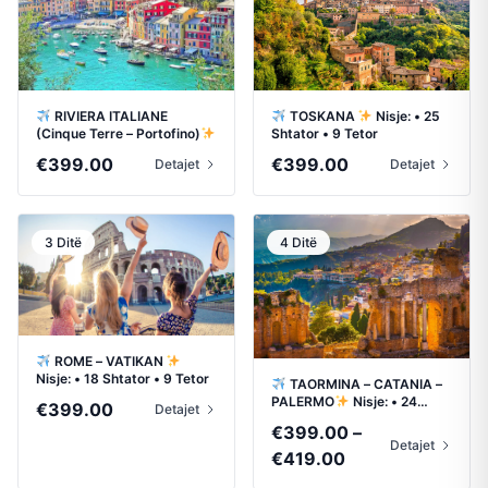
RIVIERA ITALIANE
TOSKANA
Nisje: • 25
(Cinque Terre – Portofino)
Shtator • 9 Tetor
Nisje: • 25 Shtator • 16 Tetor
€
399.00
€
399.00
Detajet
Detajet
3 Ditë
4 Ditë
ROME – VATIKAN
Nisje: • 18 Shtator • 9 Tetor
TAORMINA – CATANIA –
PALERMO
Nisje: • 24
€
399.00
Detajet
Shtator • 15 Tetor
€
399.00
–
Detajet
Price
€
419.00
range: