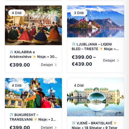
€399.00
through
4 Ditë
3 Ditë
€419.00
LJUBLJANA – LIQENI
BLED – TRIESTE
Nisje: •
KALABRIA e
10 Shtator • 1 Tetor
€
399.00
–
Arbëreshëve
Nisje: • 30
Detajet
Shtator
Price
€
439.00
€
399.00
Detajet
range:
€399.00
through
4 Ditë
4 Ditë
€439.00
BUKURESHT –
TRANSILVANI
Nisje: • 23
VJENË – BRATISLAVË
Shtator • 23 Tetor
€
399.00
Detajet
Nisje: • 18 Shtator • 9 Tetor