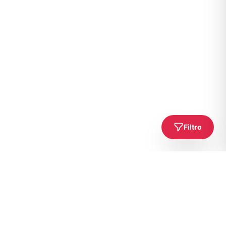
Filtro
Gati për Aventurën Tënde të