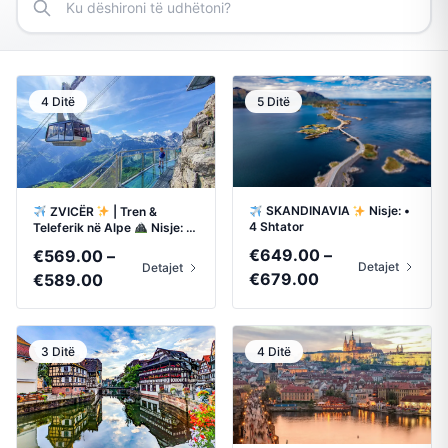
4 Ditë
5 Ditë
SKANDINAVIA
Nisje: •
ZVICËR
| Tren &
4 Shtator
Teleferik në Alpe
Nisje: •
17 Shtator • 8 Tetor
€
649.00
–
€
569.00
–
Detajet
Detajet
Price
Price
€
679.00
€
589.00
range:
range:
€649.00
€569.00
through
through
3 Ditë
4 Ditë
€679.00
€589.00