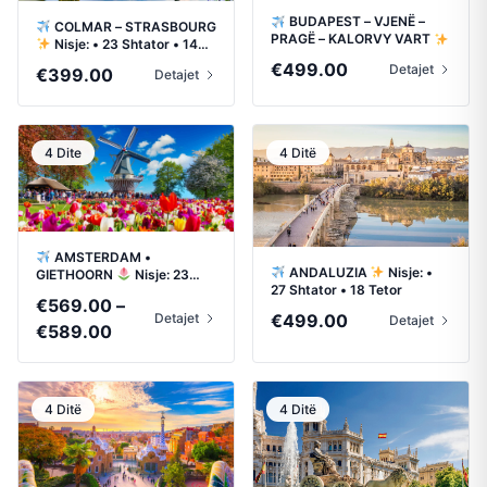
BUDAPEST – VJENË –
COLMAR – STRASBOURG
PRAGË – KALORVY VART
Nisje: • 23 Shtator • 14
Nisje: • 25 Shtator • 25
Tetor
€
499.00
Detajet
€
399.00
Tetor
Detajet
4 Dite
4 Ditë
AMSTERDAM •
ANDALUZIA
Nisje: •
GIETHOORN
Nisje: 23
27 Shtator • 18 Tetor
Shtator • 8 Tetor
€
569.00
–
€
499.00
Detajet
Detajet
Price
€
589.00
range:
€569.00
through
4 Ditë
4 Ditë
€589.00