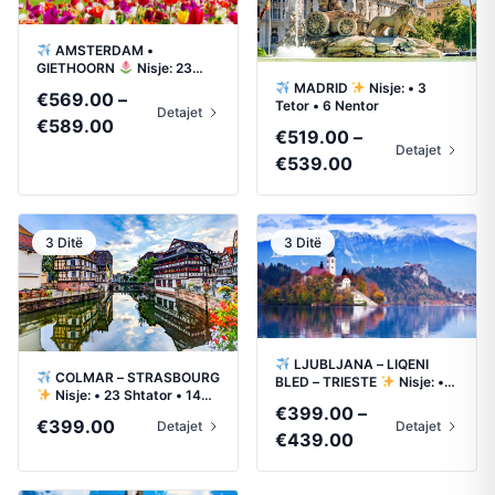
AMSTERDAM •
GIETHOORN
Nisje: 23
Shtator • 8 Tetor
MADRID
Nisje: • 3
€
569.00
–
Tetor • 6 Nentor
Detajet
Price
€
589.00
€
519.00
–
range:
Detajet
Price
€
539.00
€569.00
range:
through
€519.00
€589.00
through
3 Ditë
3 Ditë
€539.00
LJUBLJANA – LIQENI
COLMAR – STRASBOURG
BLED – TRIESTE
Nisje: •
Nisje: • 23 Shtator • 14
10 Shtator • 1 Tetor
€
399.00
–
Tetor
€
399.00
Detajet
Detajet
Price
€
439.00
range:
€399.00