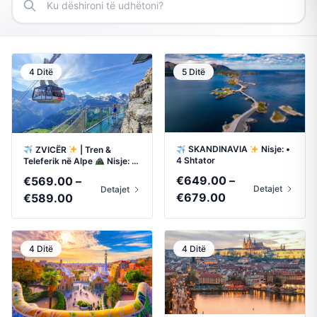
4 Ditë
5 Ditë
SKANDINAVIA
Nisje: •
ZVICËR
| Tren &
4 Shtator
Teleferik në Alpe
Nisje: •
17 Shtator • 8 Tetor
€
649.00
–
€
569.00
–
Detajet
Detajet
Price
Price
€
679.00
€
589.00
range:
range:
€649.00
€569.00
through
through
4 Ditë
4 Ditë
€679.00
€589.00