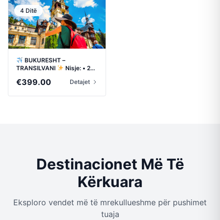
through
4 Ditë
€439.00
BUKURESHT –
TRANSILVANI
Nisje: • 23
Shtator • 23 Tetor
€
399.00
Detajet
Destinacionet Më Të
Kërkuara
Eksploro vendet më të mrekullueshme për pushimet
tuaja