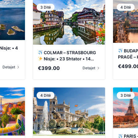
3 Ditë
4 Ditë
Nisje: • 4
BUDAPE
COLMAR – STRASBOURG
PRAGË –
Nisje: • 23 Shtator • 14
Nisje: • 2
Tetor
€
499.0
Detajet
€
399.00
Detajet
0
4 Ditë
3 Ditë
0
PARIS