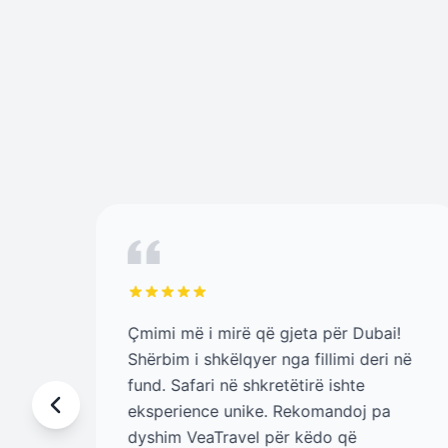
Çmimi më i mirë që gjeta për Dubai!
shte
Shërbim i shkëlqyer nga fillimi deri në
fund. Safari në shkretëtirë ishte
e
eksperience unike. Rekomandoj pa
dyshim VeaTravel për këdo që