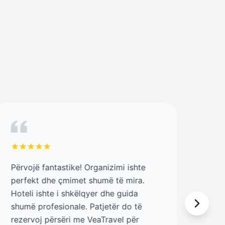
Përvojë fantastike! Organizimi ishte
Staf
perfekt dhe çmimet shumë të mira.
vëm
Hoteli ishte i shkëlqyer dhe guida
deta
shumë profesionale. Patjetër do të
Pari
rezervoj përsëri me VeaTravel për
Pari