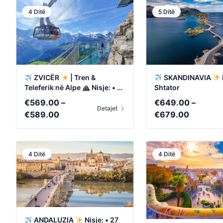
4 Ditë
5 Ditë
SKANDINAVIA
ZVICËR
| Tren &
Shtator
Teleferik në Alpe
Nisje: • 17
Shtator • 8 Tetor
€
649.00
–
€
569.00
–
Detajet
Price
Price
€
679.00
€
589.00
range:
range:
€649.0
€569.00
through
through
4 Ditë
4 Ditë
€679.0
€589.00
ANDALUZIA
Nisje: • 27