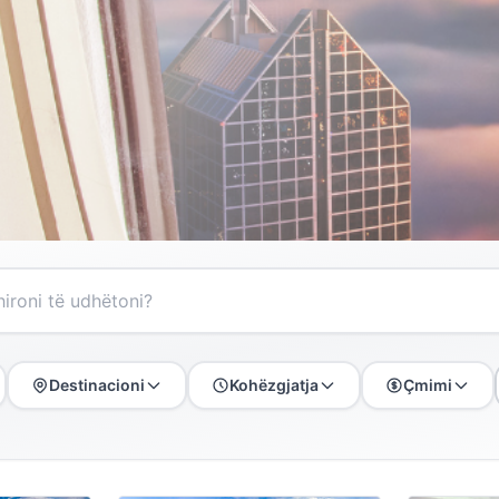
Destinacioni
Kohëzgjatja
Çmimi