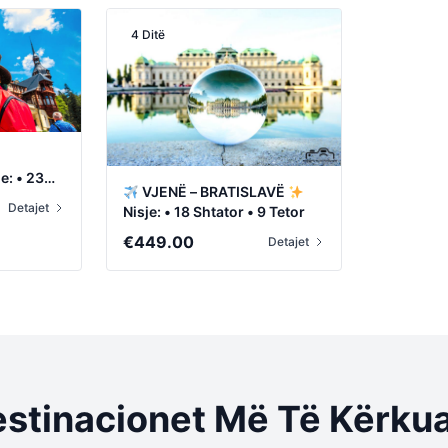
4 Ditë
e: • 23
VJENË – BRATISLAVË
Detajet
Nisje: • 18 Shtator • 9 Tetor
€
449.00
Detajet
stinacionet Më Të Kërku