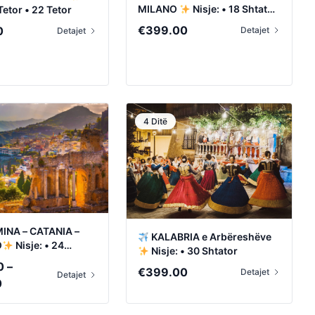
MILANO
Nisje: • 18 Shtator
 Tetor • 22 Tetor
• 9 Tetor
€
399.00
0
Detajet
Detajet
4 Ditë
NA – CATANIA –
KALABRIA e Arbëreshëve
O
Nisje: • 24
Nisje: • 30 Shtator
 15 Tetor
0
–
€
399.00
Detajet
Detajet
Price
0
range: