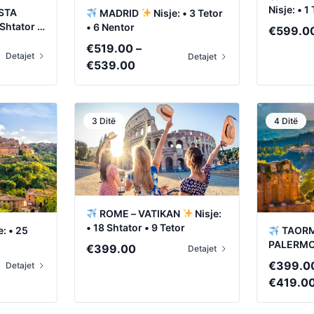
Nisje: • 1
STA
MADRID
Nisje: • 3 Tetor
 Shtator •
• 6 Nentor
€
599.0
€
519.00
–
Detajet
Detajet
Price
€
539.00
range:
0
€519.00
through
3 Ditë
4 Ditë
0
€539.00
ROME – VATIKAN
Nisje:
• 18 Shtator • 9 Tetor
TAORMI
e: • 25
PALERM
€
399.00
Detajet
Shtator •
€
399.0
Detajet
€
419.0