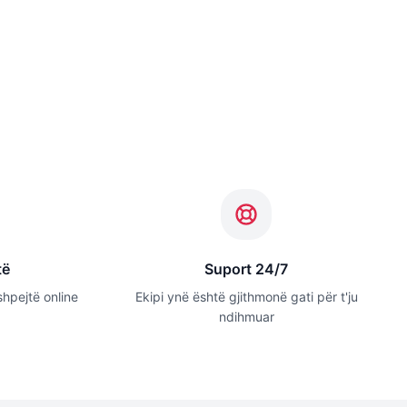
të
Suport 24/7
shpejtë online
Ekipi ynë është gjithmonë gati për t'ju
ndihmuar