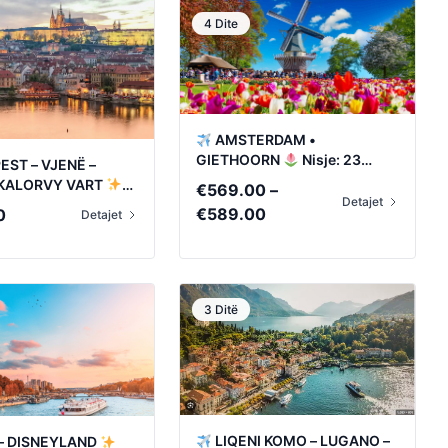
4 Dite
AMSTERDAM •
GIETHOORN
Nisje: 23
ST – VJENË –
Shtator • 8 Tetor
 KALORVY VART
€
569.00
–
Detajet
5 Shtator • 25 Tetor
Price
€
589.00
0
Detajet
range:
€569.00
through
€589.00
3 Ditë
LIQENI KOMO – LUGANO –
 – DISNEYLAND