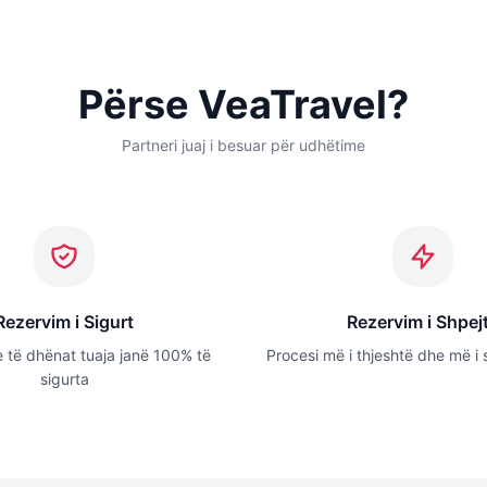
Përse VeaTravel?
Partneri juaj i besuar për udhëtime
Rezervim i Sigurt
Rezervim i Shpej
 të dhënat tuaja janë 100% të
Procesi më i thjeshtë dhe më i 
sigurta