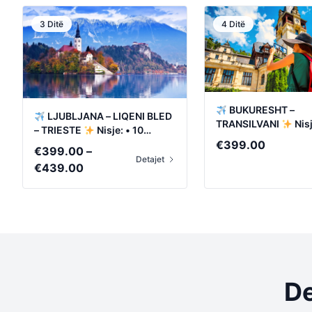
3 Ditë
4 Ditë
BUKURESHT –
LJUBLJANA – LIQENI BLED
TRANSILVANI
Nisj
– TRIESTE
Nisje: • 10
Shtator • 23 Tetor
€
399.00
Shtator • 1 Tetor
€
399.00
–
Detajet
Price
€
439.00
range:
€399.00
through
€439.00
De