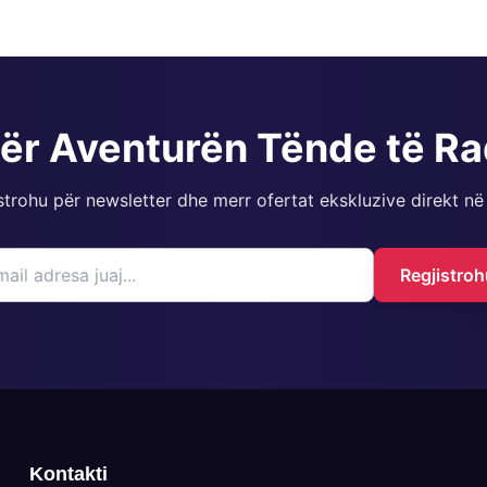
për Aventurën Tënde të R
strohu për newsletter dhe merr ofertat ekskluzive direkt në
Regjistroh
Kontakti