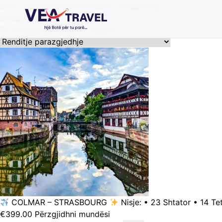
Kreu
/ Destinacionet produkti / Strasbourg
Strasbourg
Po shfaqet përfundimi i vetëm
COLMAR – STRASBOURG
Nisje: • 23 Shtator • 14 Te
Ky
€
399.00
Përzgjidhni mundësi