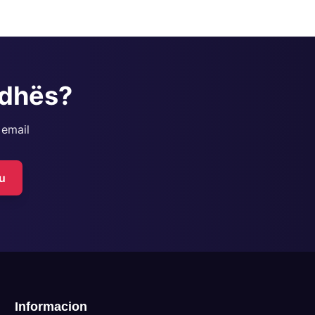
adhës?
 email
u
Informacion