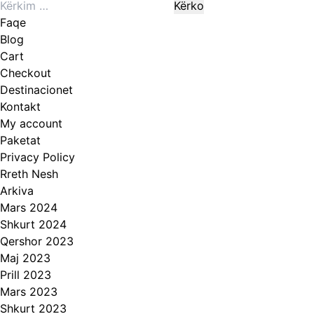
Kërko
produkt
për:
ka
Faqe
disa
Blog
variante.
Cart
Mundësitë
Checkout
mund
Destinacionet
të
Kontakt
zgjidhen
My account
te
Paketat
faqja
Privacy Policy
e
Rreth Nesh
produktit
Arkiva
Mars 2024
Shkurt 2024
Qershor 2023
Maj 2023
Prill 2023
Mars 2023
Shkurt 2023