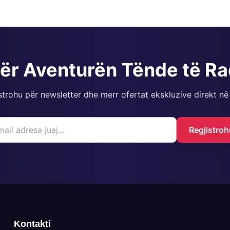
për Aventurën Tënde të R
strohu për newsletter dhe merr ofertat ekskluzive direkt në
Regjistroh
Kontakti