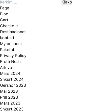
Kërko
produkt
për:
ka
Faqe
disa
Blog
variante.
Cart
Mundësitë
Checkout
mund
Destinacionet
të
Kontakt
zgjidhen
My account
te
Paketat
faqja
Privacy Policy
e
Rreth Nesh
produktit
Arkiva
Mars 2024
Shkurt 2024
Qershor 2023
Maj 2023
Prill 2023
Mars 2023
Shkurt 2023