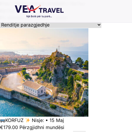
Kreu
/ Destinacionet produkti / Korfuz
Korfuz
Po shfaqet përfundimi i vetëm
KORFUZ
Nisje: • 15 Maj
Ky
€
179.00
Përzgjidhni mundësi