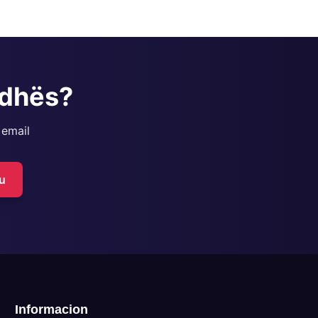
adhës?
 email
u
Informacion