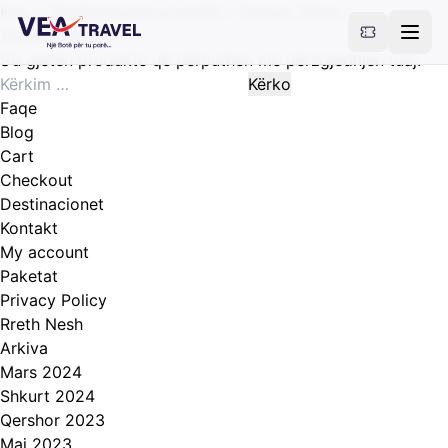
Kreu
/ Destinacionet produkti / Zaanse Schan
Zaanse Schan
S’u gjetën produkte që përputhen me përzgjedhjen tuaj.
Kërko
për:
Faqe
Blog
Cart
Checkout
Destinacionet
Kontakt
My account
Paketat
Privacy Policy
Rreth Nesh
Arkiva
Mars 2024
Shkurt 2024
Qershor 2023
Maj 2023