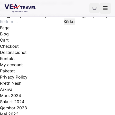
Kreu
/ Destinacionet produkti / Amalfi
Amalfi
S’u gjetën produkte që përputhen me përzgjedhjen tuaj.
Kërko
për:
Faqe
Blog
Cart
Checkout
Destinacionet
Kontakt
My account
Paketat
Privacy Policy
Rreth Nesh
Arkiva
Mars 2024
Shkurt 2024
Qershor 2023
Maj 2023