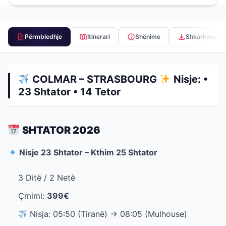
Përmbledhje
Itinerari
Shënime
Shkarkime
COLMAR – STRASBOURG
Nisje: •
23 Shtator • 14 Tetor
SHTATOR 2026
Nisje 23 Shtator – Kthim 25 Shtator
3 Ditë / 2 Netë
Çmimi:
399€
Nisja: 05:50 (Tiranë) → 08:05 (Mulhouse)