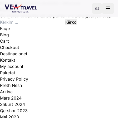
Kreu
/ Destinacionet produkti / Mavrove
Mavrove
S’u gjetën produkte që përputhen me përzgjedhjen tuaj.
Kërko
për:
Faqe
Blog
Cart
Checkout
Destinacionet
Kontakt
My account
Paketat
Privacy Policy
Rreth Nesh
Arkiva
Mars 2024
Shkurt 2024
Qershor 2023
Maj 2023